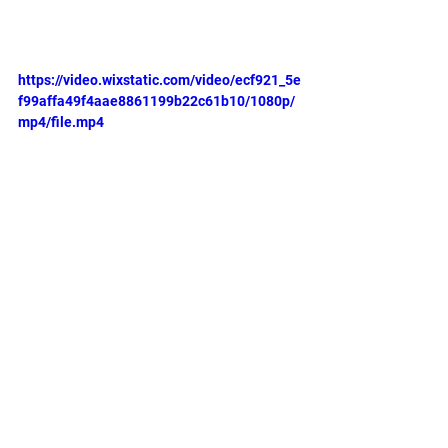
https://video.wixstatic.com/video/ecf921_5e
f99affa49f4aae8861199b22c61b10/1080p/
mp4/file.mp4