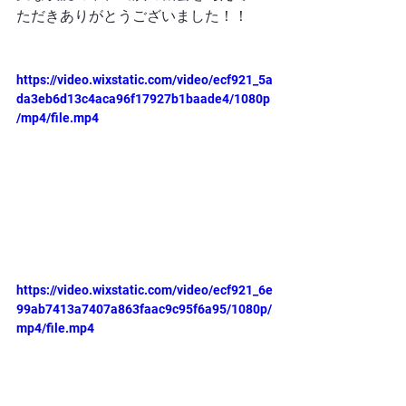
ただきありがとうございました！！
https://video.wixstatic.com/video/ecf921_5a
da3eb6d13c4aca96f17927b1baade4/1080p
/mp4/file.mp4
https://video.wixstatic.com/video/ecf921_6e
99ab7413a7407a863faac9c95f6a95/1080p/
mp4/file.mp4