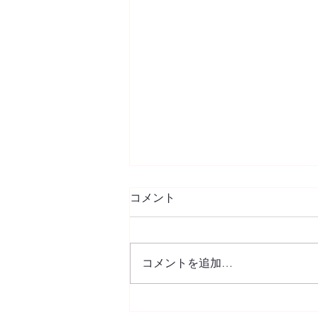
8月スケジュール
コメント
「ビデオ撮影期間」 25（水）〜
31（火） 29（日）、30（月）、
31（火）は振替レッスンがあり
コメントを追加…
ます。 詳細は、スタジオ入り口
の掲示板をご確認下さい。 宜し
くお願い致します。