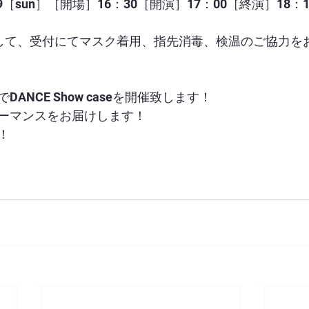
29［sun］［開場］16：30［開演］17：00［終演］18：
して、受付にてマスク着用、指先消毒、検温のご協力を
ANCE Show caseを開催致します！
ーマンスをお届けします！
！