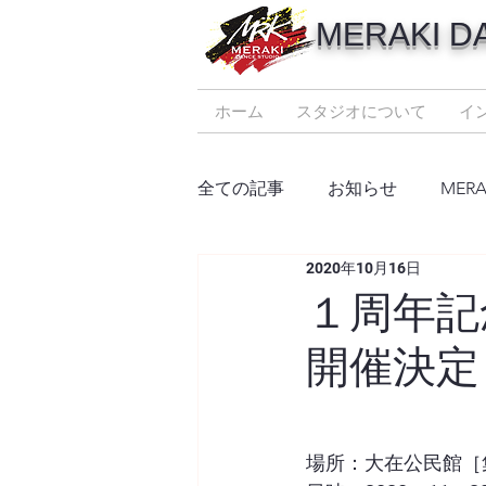
MERAKI D
ホーム
スタジオについて
イ
全ての記事
お知らせ
MER
2020年10月16日
１周年記念「
開催決定
場所：大在公民館［