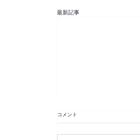
最新記事
8月スケジュール
コメント
「ビデオ撮影期間」 25（水）〜
31（火） 29（日）、30（月）、
31（火）は振替レッスンがあり