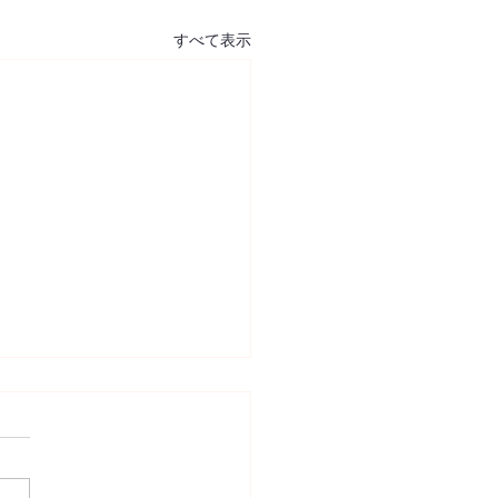
すべて表示
スンお休みのご案内
ストラクター体調不良によ
下記日程のレッスンをお休み
て頂きます。 「2021年6月