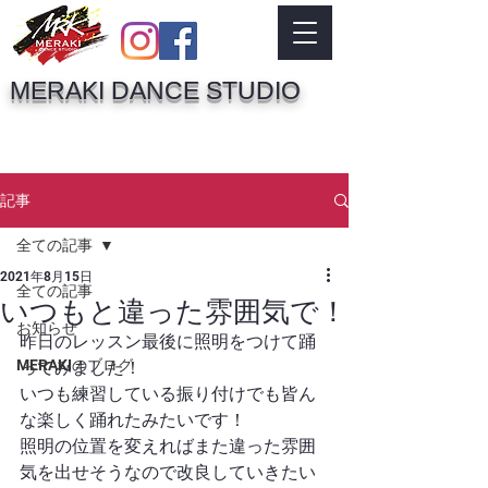
MERAKI DANCE STUDIO
記事
全ての記事
2021年8月15日
全ての記事
いつもと違った雰囲気で！
お知らせ
昨日のレッスン最後に照明をつけて踊
MERAKIのブログ
ってみました！
いつも練習している振り付けでも皆ん
な楽しく踊れたみたいです！
照明の位置を変えればまた違った雰囲
気を出せそうなので改良していきたい