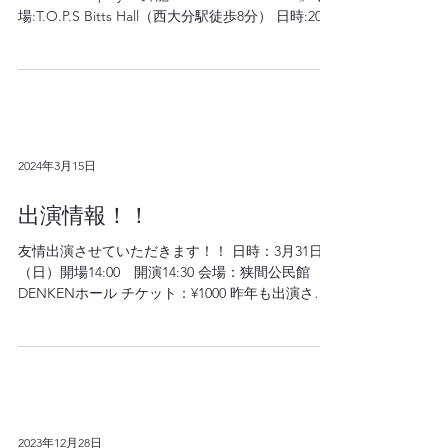
4回目の発表会を開催します‼️ MERAKI DANCE
STUDIO 4th play 「舞龍 DANCE DRAGON」 会
場:T.O.P.S Bitts Hall（西大分駅徒歩8分） 日時:2024
年5月26日(日) 開場16:00 開演16:30...
2024年3月15日
出演情報！！
友情出演させていただきます！！ 日時：3月31日
（日）開場14:00 開演14:30 会場：狭間公民館
DENKENホール チケット：¥1000 昨年も出演させ
ていただいた、INFINITYさんの発表会‼️ 今年もお
声がけありがとうございます❗️...