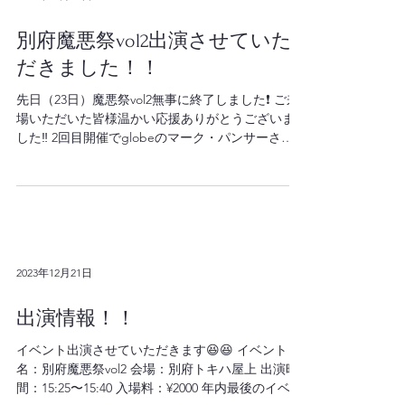
2023年12月28日
別府魔悪祭vol2出演させていた
だきました！！
先日（23日）魔悪祭vol2無事に終了しました❗️ ご来
場いただいた皆様温かい応援ありがとうございま
した‼️ 2回目開催でglobeのマーク・パンサーさん
が出演される豪華な当イベント‼️ 出店や時間帯によ
ってはそのまま花火も見れて期待膨らむような企
画が盛り沢山でした^ ^...
2023年12月21日
出演情報！！
イベント出演させていただきます😆😆 イベント