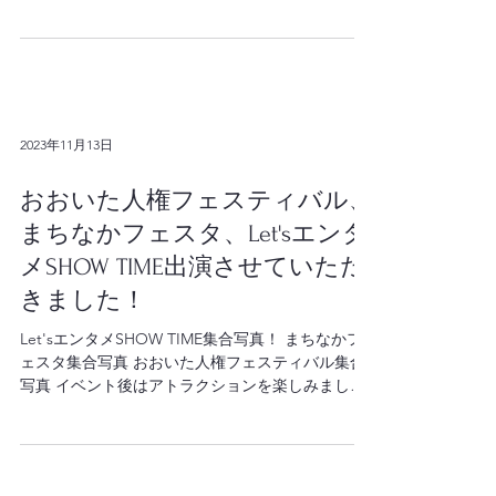
名：別府魔悪祭vol2 会場：別府トキハ屋上 出演時
間：15:25〜15:40 入場料：¥2000 年内最後のイベン
ト出演です‼️ 思いっきり楽しんで盛り上げたいと思
います😆 応援よろしくお願いします‼️...
2023年11月13日
おおいた人権フェスティバル、
まちなかフェスタ、Let'sエンタ
メSHOW TIME出演させていただ
きました！
Let'sエンタメSHOW TIME集合写真！ まちなかフ
ェスタ集合写真 おおいた人権フェスティバル集合
写真 イベント後はアトラクションを楽しみまし
た！ おおいた人権フェスティバル、まちなかフェ
スタ、Let’s エンタメSHOW TIME無事に終了しま