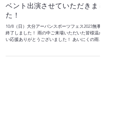
アーバンスポーツフェス2023イ
ベント出演させていただきまし
た！
10/8（日）大分アーバンスポーツフェス2023無事に
終了しました！ 雨の中ご来場いただいた皆様温か
い応援ありがとうございました！ あいにくの雨で
したが、多くの皆様に見ていただき、終始賑やか
な雰囲気の中、子供達も楽しみながらパフォーマ
ンス出来ていたようでした‼️...
2023年9月25日
OFF HAND JAM出演させていた
だきました！
作日（24日）OFF HAND JAM無事に終了しました